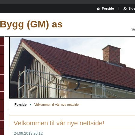
Forside
Side
 Bygg (GM) as
Sø
Forside
Velkommen til vår nye nettside!
Velkommen til vår nye nettside!
24.09.2013 20:12