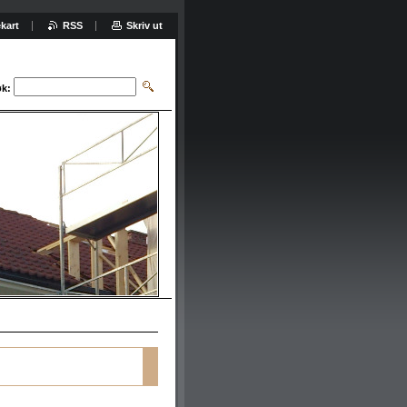
kart
RSS
Skriv ut
k: