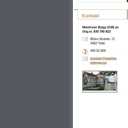
Kontakt
Martinsen Bygg (GM) as
Org.nr. 930 790 923
Østre Strandv. 71
3482 Tofte
455 02 809
torstein
@martins
enbygg.n
o