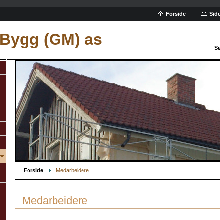
Forside
Side
 Bygg (GM) as
Sø
Forside
Medarbeidere
Medarbeidere