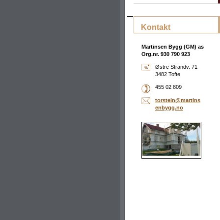
Kontakt
Martinsen Bygg (GM) as
Org.nr. 930 790 923
Østre Strandv. 71
3482 Tofte
455 02 809
torstein
@martins
enbygg.n
o