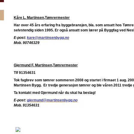
Kåre L. Martinsen,Tømrermester
Har over 45 års erfaring fra byggebransjen, bla. som ansatt hos Tømr
selvstendig siden 1995. Er også ansatt som lærer på Byggfag ved Nes
E-post:
kare@martinsenbygg.no
Mob. 90746329
Gjermund F. Martinsen,Tømrermester
Tlf 91354631
Tok fagbrev som tømrer sommeren 2008 og startet i firmaet 1 aug. 20
Martinsen Bygg. Er tredje generasjon tømrer og ble våren 2011 tredje
Ta kontakt med Gjermund når du skal ha beslag!
E-post:
gjermund@martinsenbygg.no
Mob. 91354631