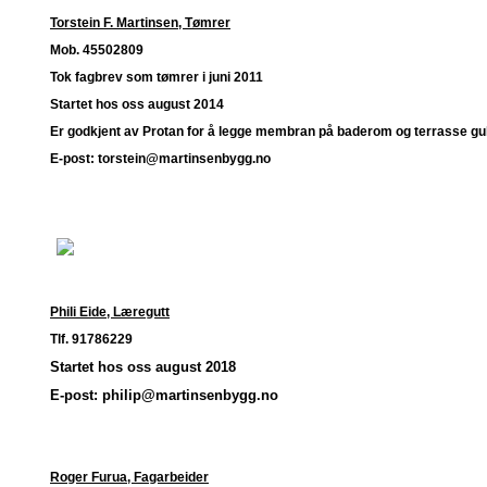
Torstein F. Martinsen, Tømrer
Mob. 45502809
Tok fagbrev som tømrer i juni 2011
Startet hos oss august 2014
Er godkjent av Protan for å legge membran på baderom og terrasse gul
E-post: torstein@martinsenbygg.no
Phili Eide, Læregutt
Tlf. 91786229
Startet hos oss august 2018
E-post: philip@martinsenbygg.no
Roger Furua, Fagarbeider