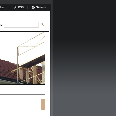
kart
RSS
Skriv ut
k: